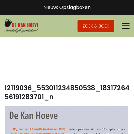
Nieuw: Opslagboxen
ZOEK & BOEK
12119036_553011234850538_18317264
56191283701_n