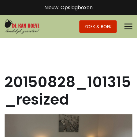
Nieuw: Opslagboxen
ZOEK & BOEK
20150828_101315
_resized