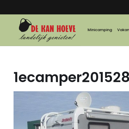
Minicamping
Vakant
1ecamper20152