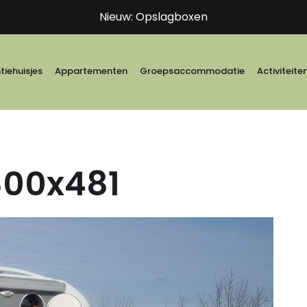
Nieuw: Opslagboxen
iehuisjes
Appartementen
Groepsaccommodatie
Activiteite
800x481