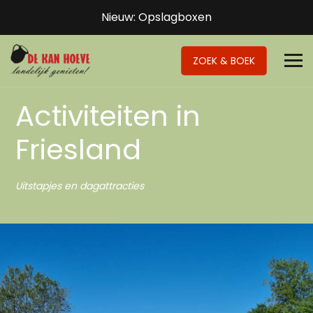
Nieuw: Opslagboxen
ZOEK & BOEK
Activiteiten in
Friesland
Uitstapjes en dagattracties