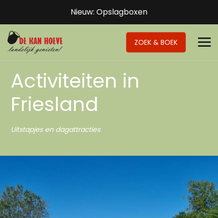
Nieuw: Opslagboxen
ZOEK & BOEK
Activiteiten in
Friesland
Uitstapjes en dagattracties