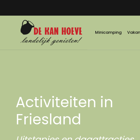
Minicamping
Vakant
Activiteiten in
Friesland
Uitstapjes en dagattracties