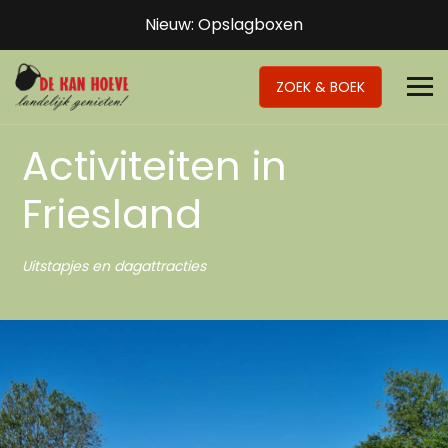
Nieuw: Opslagboxen
ZOEK & BOEK
Activiteiten in
Friesland
Uitstapjes en dagattracties